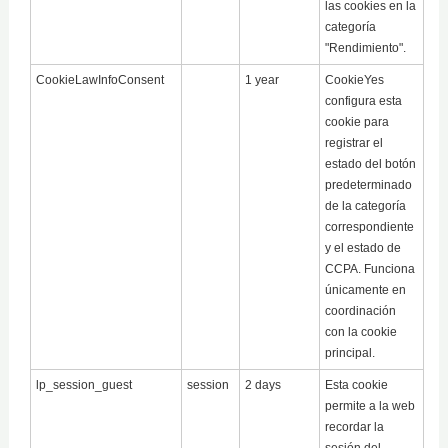
las cookies en la
categoría
"Rendimiento".
CookieLawInfoConsent
1 year
CookieYes
configura esta
cookie para
registrar el
estado del botón
predeterminado
de la categoría
correspondiente
y el estado de
CCPA. Funciona
únicamente en
coordinación
con la cookie
principal.
lp_session_guest
session
2 days
Esta cookie
permite a la web
recordar la
sesión del