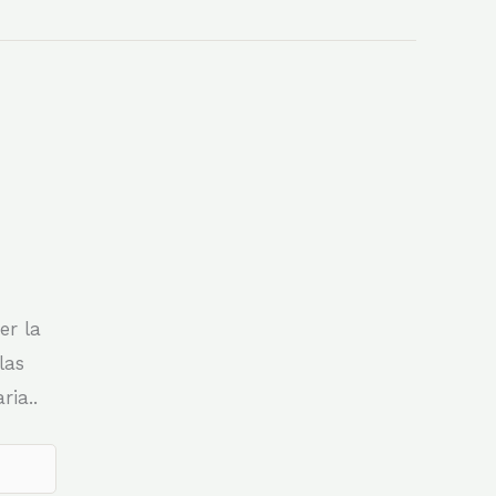
er la
las
ia..