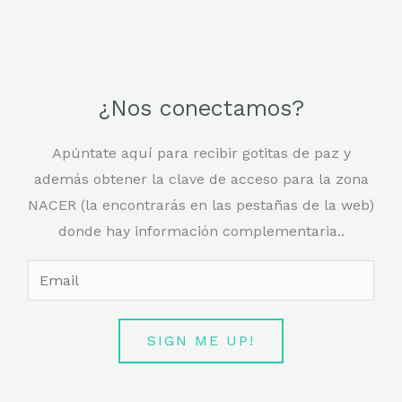
¿Nos conectamos?
Apúntate aquí para recibir gotitas de paz y
además obtener la clave de acceso para la zona
NACER (la encontrarás en las pestañas de la web)
donde hay información complementaria..
E
m
a
SIGN ME UP!
i
l