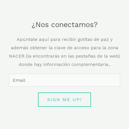
¿Nos conectamos?
Apúntate aquí para recibir gotitas de paz y
además obtener la clave de acceso para la zona
NACER (la encontrarás en las pestañas de la web)
donde hay información complementaria..
E
m
a
SIGN ME UP!
i
l
*