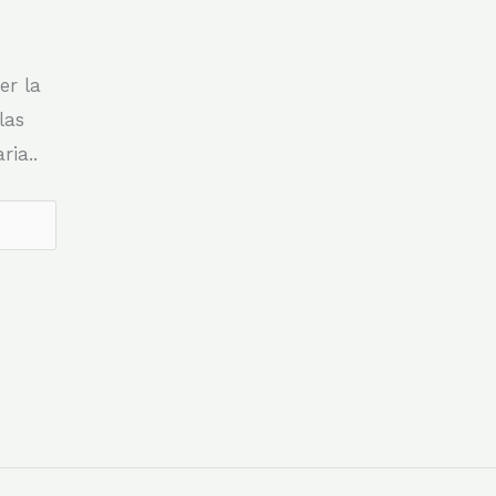
er la
las
ia..